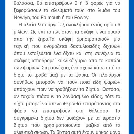
θάλασσα, θα επιστρέψουν 2 ή 3 φορές για να
ξεφορώσουν τα αλιεύματά τους στο λιμάνι του
Newlyn, του Falmouth ή του Fowey.
Η αλιεία λειτουργεί εξ ολοκλήρου εντός ορίου 6
μιλίων. Ως επί το πλείστον, τα σκάφη είναι ορατά
από την ξηρά.Τα σκάφη χρησιμοποιούν μια
τεχνική που ονομάζεται δακτυλιοειδής διχτυών
όπου εκτοξεύεται ένα δίχτυ και στη συνέχεια το
σκάφος ιστιοδρομεί κυκλικά γύρω από το κοπάδι
των ψαριών. Στη συνέχεια, ένα σχοινί κάτω από το
δίχτυ το τραβά μαζί με τα ψάρια. Οι πλοίαρχοι
συνήθως μπορούν να πουν ποια είδη ψαριών
υπάρχουν πριν να τραβήξουν τα δίχτυα. Ωστόσο,
αν τυχαία πιάσουν το λανθασμένο είδος, τότε το
δίχτυ μπορεί να απελευθερωθεί επιτρέποντας στα
ψάρια να επιστρέψουν στη θάλασσα. Τα
συγκριμένα δίχτυα δεν μοιάζουν με τα τεράστια
δίχτυα που χρησιμοποιούνται μαζικά από τα
αλιευτικά σκάφη. Τα δίχτυα αυτά έχουν μήκος μόνο